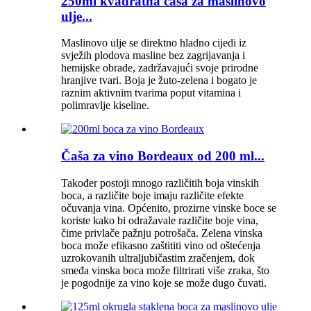
250ml kvadratna čaša za maslinovo
ulje...
Maslinovo ulje se direktno hladno cijedi iz
svježih plodova masline bez zagrijavanja i
hemijske obrade, zadržavajući svoje prirodne
hranjive tvari. Boja je žuto-zelena i bogato je
raznim aktivnim tvarima poput vitamina i
polimravlje kiseline.
Čaša za vino Bordeaux od 200 ml...
Također postoji mnogo različitih boja vinskih
boca, a različite boje imaju različite efekte
očuvanja vina. Općenito, prozirne vinske boce se
koriste kako bi odražavale različite boje vina,
čime privlače pažnju potrošača. Zelena vinska
boca može efikasno zaštititi vino od oštećenja
uzrokovanih ultraljubičastim zračenjem, dok
smeđa vinska boca može filtrirati više zraka, što
je pogodnije za vino koje se može dugo čuvati.