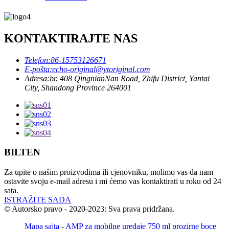
KONTAKTIRAJTE NAS
Telefon:
86-15753126671
E-pošta:
echo-original@ytoriginal.com
Adresa:
br. 408 QingnianNan Road, Zhifu District, Yantai
City, Shandong Province 264001
BILTEN
Za upite o našim proizvodima ili cjenovniku, molimo vas da nam
ostavite svoju e-mail adresu i mi ćemo vas kontaktirati u roku od 24
sata.
ISTRAŽITE SADA
© Autorsko pravo - 2020-2023: Sva prava pridržana.
Mapa sajta
-
AMP za mobilne uređaje
750 ml prozirne boce