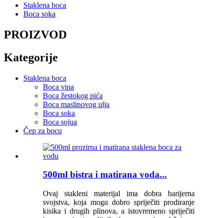
Staklena boca
Boca soka
PROIZVOD
Kategorije
Staklena boca
Boca vina
Boca žestokog pića
Boca maslinovog ulja
Boca soka
Boca sojua
Čep za bocu
500ml bistra i matirana voda...
Ovaj stakleni materijal ima dobra barijerna
svojstva, koja mogu dobro spriječiti prodiranje
kisika i drugih plinova, a istovremeno spriječiti