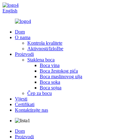
English
Dom
O nama
Kontrola kvalitete
Aktivnosti/Izložbe
Proizvodi
Staklena boca
Boca vina
Boca žestokog pića
Boca maslinovog ulja
Boca soka
Boca sojua
Čep za bocu
Vijesti
Certifikati
Kontaktirajte nas
Dom
Proizvodi