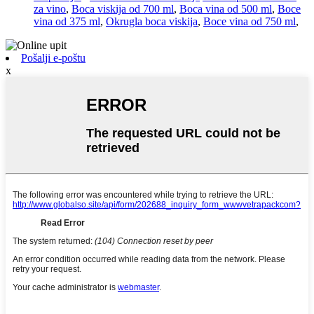
za vino
,
Boca viskija od 700 ml
,
Boca vina od 500 ml
,
Boce
vina od 375 ml
,
Okrugla boca viskija
,
Boce vina od 750 ml
,
Pošalji e-poštu
x