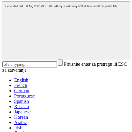
Pritisnite enter za pretragu ili ESC
za zatvaranje
English
French
German
Portuguese
Spanish
Russian
Japanese
Korean
Arabic
Irish