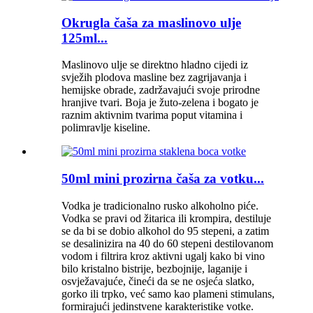
Okrugla čaša za maslinovo ulje
125ml...
Maslinovo ulje se direktno hladno cijedi iz
svježih plodova masline bez zagrijavanja i
hemijske obrade, zadržavajući svoje prirodne
hranjive tvari. Boja je žuto-zelena i bogato je
raznim aktivnim tvarima poput vitamina i
polimravlje kiseline.
50ml mini prozirna čaša za votku...
Vodka je tradicionalno rusko alkoholno piće.
Vodka se pravi od žitarica ili krompira, destiluje
se da bi se dobio alkohol do 95 stepeni, a zatim
se desalinizira na 40 do 60 stepeni destilovanom
vodom i filtrira kroz aktivni ugalj kako bi vino
bilo kristalno bistrije, bezbojnije, laganije i
osvježavajuće, čineći da se ne osjeća slatko,
gorko ili trpko, već samo kao plameni stimulans,
formirajući jedinstvene karakteristike votke.