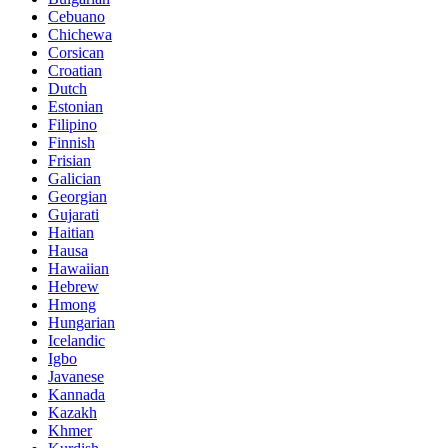
Cebuano
Chichewa
Corsican
Croatian
Dutch
Estonian
Filipino
Finnish
Frisian
Galician
Georgian
Gujarati
Haitian
Hausa
Hawaiian
Hebrew
Hmong
Hungarian
Icelandic
Igbo
Javanese
Kannada
Kazakh
Khmer