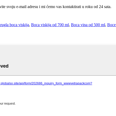
te svoju e-mail adresu i mi ćemo vas kontaktirati u roku od 24 sata.
rugla boca viskija
,
Boca viskija od 700 ml
,
Boca vina od 500 ml
,
Boce