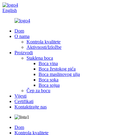
English
Dom
O nama
Kontrola kvalitete
Aktivnosti/Izložbe
Proizvodi
Staklena boca
Boca vina
Boca žestokog pića
Boca maslinovog ulja
Boca soka
Boca sojua
Čep za bocu
Vijesti
Certifikati
Kontaktirajte nas
Dom
Kontrola kvalitete