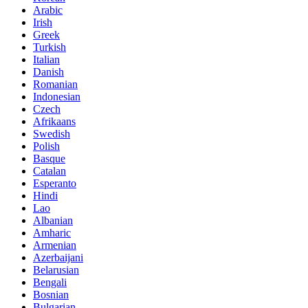
Arabic
Irish
Greek
Turkish
Italian
Danish
Romanian
Indonesian
Czech
Afrikaans
Swedish
Polish
Basque
Catalan
Esperanto
Hindi
Lao
Albanian
Amharic
Armenian
Azerbaijani
Belarusian
Bengali
Bosnian
Bulgarian