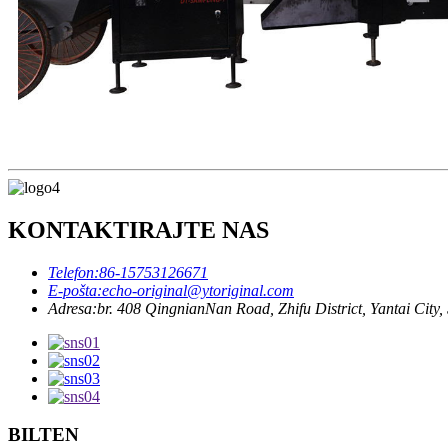
KONTAKTIRAJTE NAS
Telefon:
86-15753126671
E-pošta:
echo-original@ytoriginal.com
Adresa:
br. 408 QingnianNan Road, Zhifu District, Yantai Cit
BILTEN