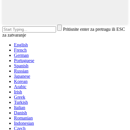
Pritisnite enter za pretragu ili ESC
za zatvaranje
English
French
German
Portuguese
Spanish
Russian
Japanese
Korean
Arabic
Irish
Greek
Turkish
Italian
Danish
Romanian
Indonesian
Czech