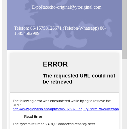
E-pošta:
echo-original@ytoriginal.com
Telefon: 86-15753126671 (Telefon/Whatsapp) 86-
15854582989