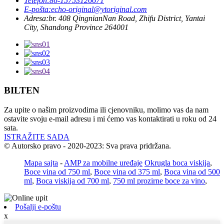
Telefon:
86-15753126671
E-pošta:
echo-original@ytoriginal.com
Adresa:
br. 408 QingnianNan Road, Zhifu District, Yantai
City, Shandong Province 264001
BILTEN
Za upite o našim proizvodima ili cjenovniku, molimo vas da nam
ostavite svoju e-mail adresu i mi ćemo vas kontaktirati u roku od 24
sata.
ISTRAŽITE SADA
© Autorsko pravo - 2020-2023: Sva prava pridržana.
Mapa sajta
-
AMP za mobilne uređaje
Okrugla boca viskija
,
Boce vina od 750 ml
,
Boce vina od 375 ml
,
Boca vina od 500
ml
,
Boca viskija od 700 ml
,
750 ml prozirne boce za vino
,
Pošalji e-poštu
x