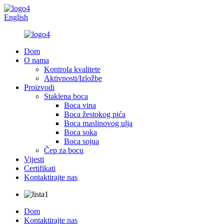
English
Dom
O nama
Kontrola kvalitete
Aktivnosti/Izložbe
Proizvodi
Staklena boca
Boca vina
Boca žestokog pića
Boca maslinovog ulja
Boca soka
Boca sojua
Čep za bocu
Vijesti
Certifikati
Kontaktirajte nas
Dom
Kontaktirajte nas