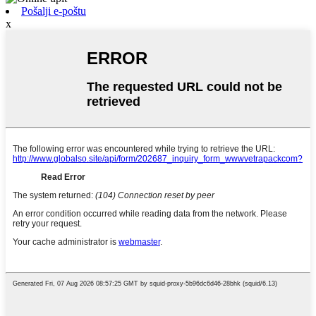
Pošalji e-poštu
x