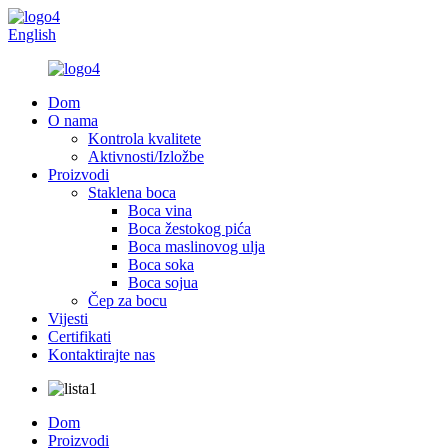
English
Dom
O nama
Kontrola kvalitete
Aktivnosti/Izložbe
Proizvodi
Staklena boca
Boca vina
Boca žestokog pića
Boca maslinovog ulja
Boca soka
Boca sojua
Čep za bocu
Vijesti
Certifikati
Kontaktirajte nas
Dom
Proizvodi