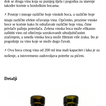
dok se druga vina koja su punijeg tijela i pogodna za starenje
također koriste u bordoškim bocama.
⚡ Postoje i mnoge različite boje vinskih boca, a različite boje
imaju različite efekte očuvanja vina. Općenito, prozirne vinske
boce se koriste kako bi odražavale različite boje vina, čime
privlače pažnju potrošača. Zelena vinska boca može efikasno
zaštititi vino od oštećenja uzrokovanih ultraljubičastim
zračenjem, a smeđa vinska boca može filtrirati više zraka, što je
pogodnije za vino koje se može dugo čuvati.
⚡ Ova boca crnog vina od 200 ml ima mali kapacitet i laka je za
nošenje, a istovremeno zadovoljava potrebe za pićem.
Detalji