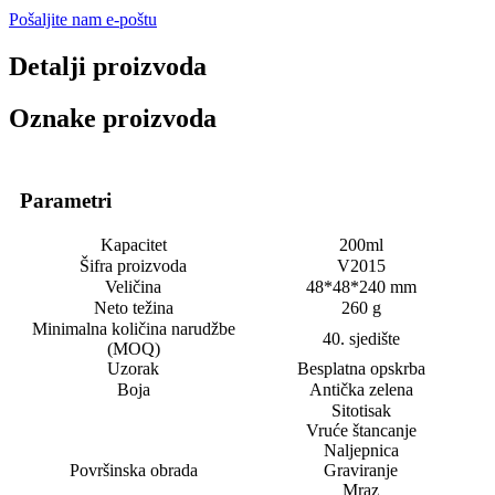
Pošaljite nam e-poštu
Detalji proizvoda
Oznake proizvoda
Parametri
Kapacitet
200ml
Šifra proizvoda
V2015
Veličina
48*48*240 mm
Neto težina
260 g
Minimalna količina narudžbe
40. sjedište
(MOQ)
Uzorak
Besplatna opskrba
Boja
Antička zelena
Sitotisak
Vruće štancanje
Naljepnica
Površinska obrada
Graviranje
Mraz