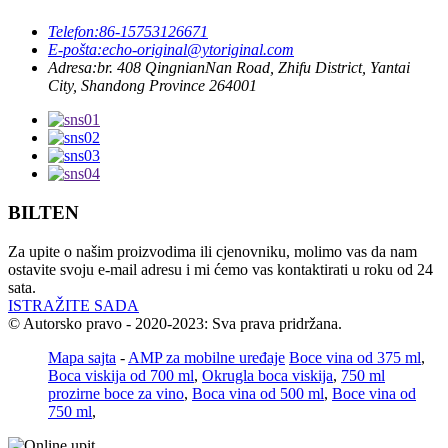
Telefon:
86-15753126671
E-pošta:
echo-original@ytoriginal.com
Adresa:
br. 408 QingnianNan Road, Zhifu District, Yantai
City, Shandong Province 264001
BILTEN
Za upite o našim proizvodima ili cjenovniku, molimo vas da nam
ostavite svoju e-mail adresu i mi ćemo vas kontaktirati u roku od 24
sata.
ISTRAŽITE SADA
© Autorsko pravo - 2020-2023: Sva prava pridržana.
Mapa sajta
-
AMP za mobilne uređaje
Boce vina od 375 ml
,
Boca viskija od 700 ml
,
Okrugla boca viskija
,
750 ml
prozirne boce za vino
,
Boca vina od 500 ml
,
Boce vina od
750 ml
,