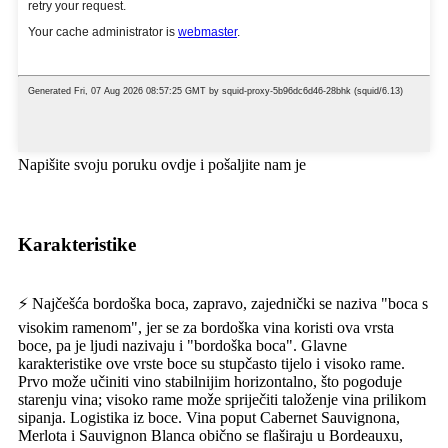
Napišite svoju poruku ovdje i pošaljite nam je
Karakteristike
⚡ Najčešća bordoška boca, zapravo, zajednički se naziva "boca s
visokim ramenom", jer se za bordoška vina koristi ova vrsta
boce, pa je ljudi nazivaju i "bordoška boca". Glavne
karakteristike ove vrste boce su stupčasto tijelo i visoko rame.
Prvo može učiniti vino stabilnijim horizontalno, što pogoduje
starenju vina; visoko rame može spriječiti taloženje vina prilikom
sipanja. Logistika iz boce. Vina poput Cabernet Sauvignona,
Merlota i Sauvignon Blanca obično se flaširaju u Bordeauxu,