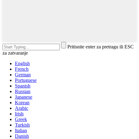
Pritisnite enter za pretragu ili ESC
za zatvaranje
English
French
German
Portuguese
Spanish
Russian
Japanese
Korean
Arabic
Irish
Greek
Turkish
Italian
Danish